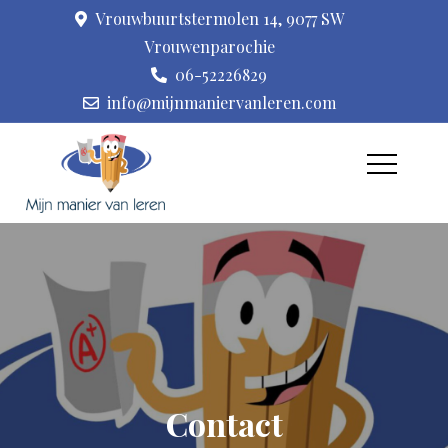
Skip
Vrouwbuurtstermolen 14, 9077 SW
to
Vrouwenparochie
content
06-52226829
info@mijnmaniervanleren.com
Leerproblemen,
Praktijk voor
leer(stijl)ondersteuning,
kindercoaching,
coaching en kindermassage
kindermassage I Mijn
manier van leren
Contact