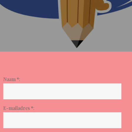
Naam *:
E-mailadres *: