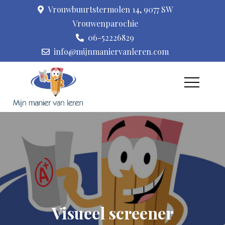
Skip
Vrouwbuurtstermolen 14, 9077 SW
to
Vrouwenparochie
content
06-52226829
info@mijnmaniervanleren.com
Leerproblemen,
Praktijk voor
leer(stijl)ondersteuning,
kindercoaching,
coaching en kindermassage
kindermassage I Mijn
manier van leren
Visueel screener