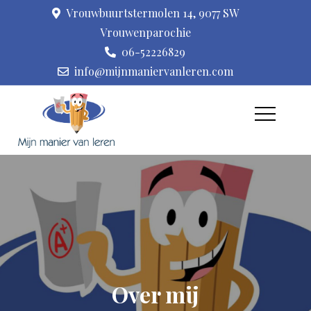
Skip
Vrouwbuurtstermolen 14, 9077 SW
to
Vrouwenparochie
content
06-52226829
info@mijnmaniervanleren.com
Leerproblemen,
Praktijk voor
leer(stijl)ondersteuning,
kindercoaching,
coaching en kindermassage
kindermassage I Mijn
manier van leren
Over mij