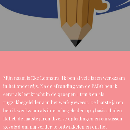
Mijn naam is Eke Loonstra. Ik ben al vele jaren werkzaam
in het onderwijs. Na de afronding van de PABO ben ik
eerst als leerkracht in de groepen 1 t/m 8 en als
rugzakbegeleider aan het werk geweest. De laatste jaren
ben ik werkzaam als intern begeleider op 3 basisscholen.
Ik heb de laatste jaren diverse opleidingen en cursussen
gevolgd om mij verder te ontwikkelen en om het