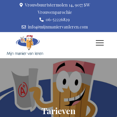
Skip
Vrouwbuurtstermolen 14, 9077 SW
to
Vrouwenparochie
content
06-52226829
info@mijnmaniervanleren.com
Leerproblemen,
Praktijk voor
leer(stijl)ondersteuning,
kindercoaching,
coaching en kindermassage
kindermassage I Mijn
manier van leren
Tarieven