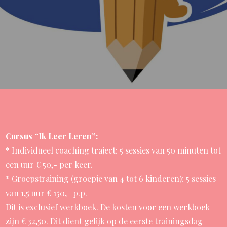
Cursus “Ik Leer Leren”:
*
Individueel coaching traject: 5 sessies van 50 minuten tot
een uur € 50,- per keer.
* Groepstraining (groepje van 4 tot 6 kinderen): 5 sessies
van 1,5 uur € 150,- p.p.
Dit is exclusief werkboek. De kosten voor een werkboek
zijn € 32,50. Dit dient gelijk op de eerste trainingsdag