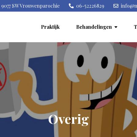
, 9077 SW Vrouwenparochie
06-52226829
info@m
Praktijk
Behandelingen
T
kindercoaching, kindermassag
ersteuning, coaching en kindermassage
Overig